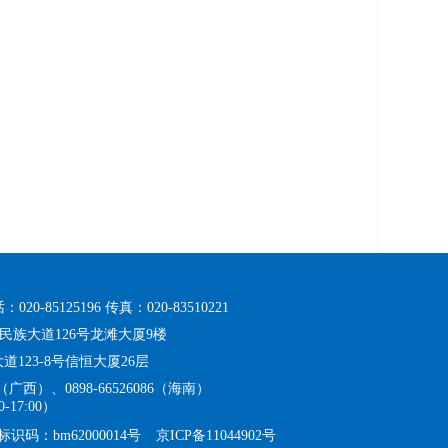
020-85125196
传真：020-83510221
族大道126号龙滩大厦9楼
23-8号信恒大厦26层
38（广西）、0898-66526086（海南）
-17:00）
识码：bm62000014号
京ICP备11044902号