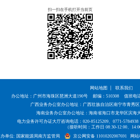
扫一扫在手机打开当前页
网站地图
联系我们
办公地址：广州市海珠区琶洲大道190号
邮编：510308
值班电话：
广西业务办公室办公地址：广西壮族自治区南宁市青秀区民
海南业务办公室办公地址：海南省海口市龙华区滨海大道1
电力业务许可办证大厅咨询电话：020-85125209、
0771-57849
（接听时间：工作日 08:30-12:00、14:00
主办单位: 国家能源局南方监管局
京公网安备 11010202007691
网站标