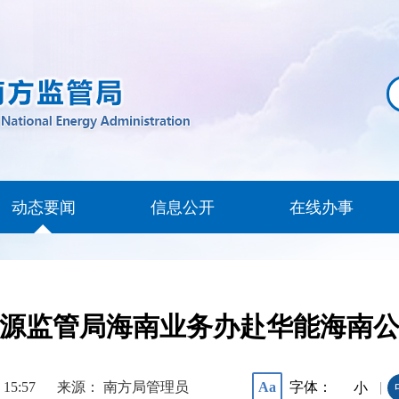
动态要闻
信息公开
在线办事
源监管局海南业务办赴华能海南
 15:57
来源： 南方局管理员
字体：
Aa
|
小