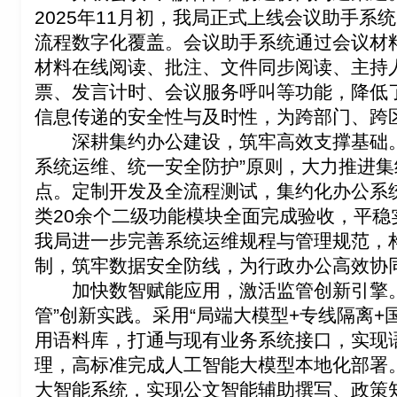
2025
年
11
月初，我局正式上线会议助手系统
流程数字化覆盖。会议助手系统
通过会议材
材料在线阅读、批注、文件同步阅读、主持
票、发言计时、会议服务呼叫等功能
，
降低
信息传递的安全性与及时性，为跨部门、跨
深耕集约办公建设
，
筑牢高效支撑
基础
系统运维、统一安全防护”
原则
，
大力
推进集
点。
定制开发及全流程测试，集约化办公系
类
20
余个二级功能模块
全面完成验收
，
平稳
我局进一步
完善系统运维规程与管理规范，
制，筑牢数据安全防线，为行政办公高效协
加快数智赋能应用
，
激活监管创新引擎
管”创新实践。采用“局端大模型
+
专线隔离
+
用语料库，打通与现有业务系统接口，实现
理
，
高标准完成人工智能大模型本地化部署
大智能系统，实现公文智能辅助撰写、政策