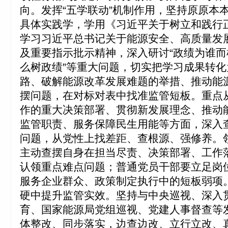
向。发挥“五学联动”机制作用，坚持原原本
具体实践学，学用《习近平关于树立和践行
学习习近平总书记关于能源安全、高质量发
及重要指示批示精神，深入研讨“政绩为谁
么树政绩”等重大问题，切实把学习成果转
路、破解能源改革发展难题的举措、推动能
摆问题，在对标对表中找准监管短板。重点
作的重大决策部署、贯彻新发展理念、推动
监管职责、服务保障民生用能等方面，深入
问题，从党性上找差距、查根源、强修养。领
主动查摆自身在担当尽责、决策部署、工作
认领重点难点问题；普通党员干部要立足岗
服务企业群众、政策制定执行中的短板弱项
硬中提升监管实效。坚持与中央巡视、深入
育、国家能源局党组巡视、党建人事督查等
体整改、同步落实，边查边改、立行立改、